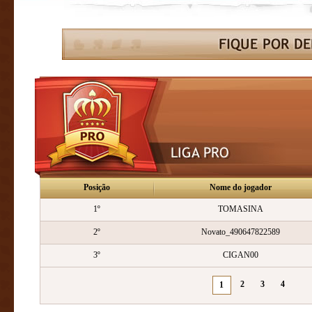
Posição
Nome do jogador
1º
TOMASINA
2º
Novato_490647822589
3º
CIGAN00
2
3
4
1