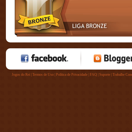
Jogos do Rei
|
Termos de Uso
|
Política de Privacidade
|
FAQ
|
Suporte
|
Trabalhe Con