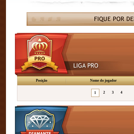
Posição
Nome do jogador
2
3
4
1