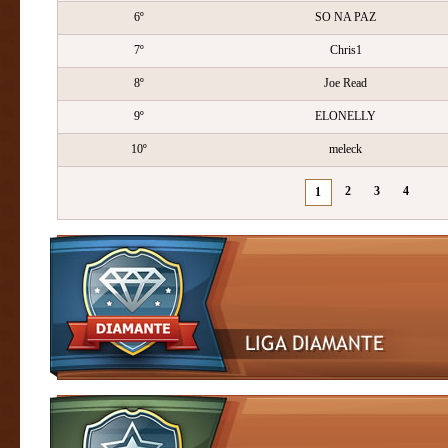
6º
SO NA PAZ
7º
Chris1
8º
Joe Read
9º
ELONELLY
10º
meleck
2
3
4
1