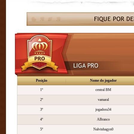
Posição
Nome do jogador
1º
central BM
2º
vamaral
3º
jogadora34
4º
ABranco
5º
Nalvinhagyn0