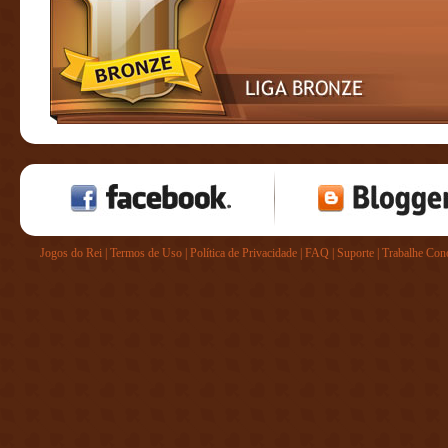
Jogos do Rei
|
Termos de Uso
|
Política de Privacidade
|
FAQ
|
Suporte
|
Trabalhe Con