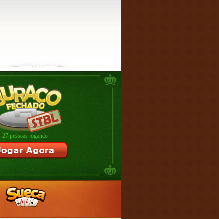
27 pessoas jogando