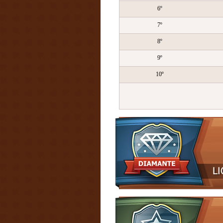
6º
7º
8º
9º
10º