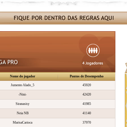
Nome do jogador
Pontos de Desempenho
Jumento Alado_5
45920
-Nini-
42420
Siranasisy
41985
Neia NB
41140
MarisaCarioca
37970