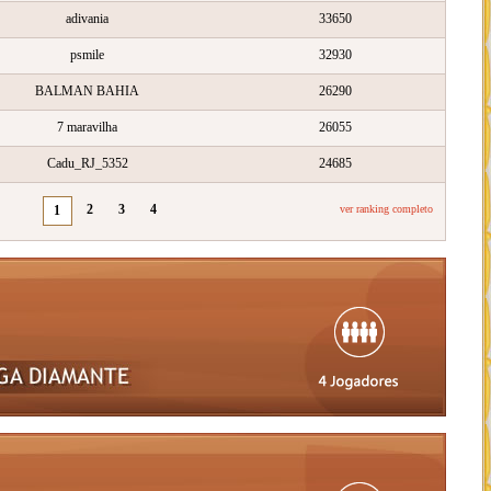
adivania
33650
psmile
32930
BALMAN BAHIA
26290
7 maravilha
26055
Cadu_RJ_5352
24685
2
3
4
1
ver ranking completo