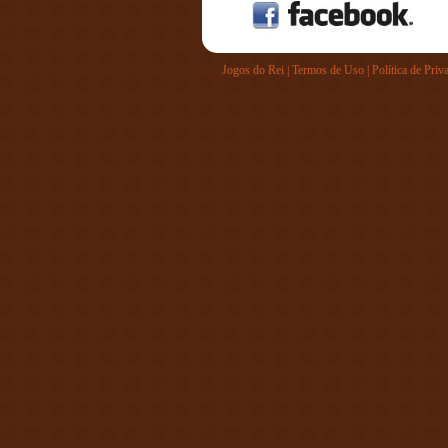
Jogos do Rei
|
Termos de Uso
|
Política de Priv