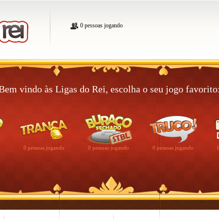
0 pessoas jogando
Bem vindo às Ligas do Rei, escolha o seu jogo favorito
0 pessoas jogando
0 pessoas jogando
0 pessoas jogando