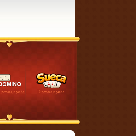
:
0 pessoas jogando
0 pessoas jogando